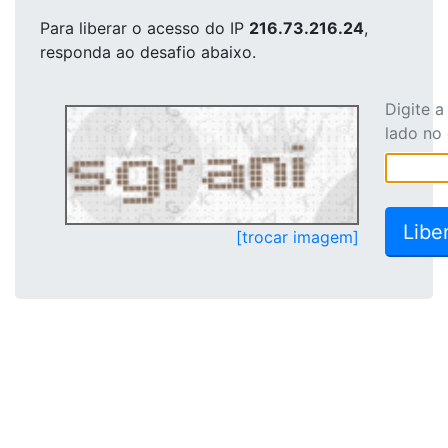
Para liberar o acesso
do IP
216.73.216.24
,
responda ao desafio abaixo.
Digite 
lado no
[trocar imagem]